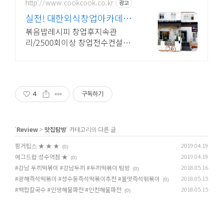
http://www.cookcook.co.kr
광고
실전! 대한외식창업아카데미
창업전문1:1교육
볶음밥레시피 창업후지속관
리/2500회이상 창업전수컨설
팅/27년전문셰프
4
구독하기
'
Review
>
맛집탐방
' 카테고리의 다른 글
핑거팁스 ★ ★ ★
2019.04.19
(0)
에그드랍 성수역점 ★
2019.04.19
(0)
#강남 두끼떡볶이 #강남두끼 #두끼떡볶이 탐방
2018.05.16
(0)
#광해즉석떡볶이 #성수동즉석떡볶이추천 #불맛즉석떢볶이
2018.05.15
(0)
#백합칼국수 #인생해물파전 #인천해물파전
2018.05.15
(0)