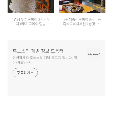
#강남 두끼떡볶이 #강남두
#광해즉석떡볶이 #성수동
끼 #두끼떡볶이 탐방
즉석떡볶이추천 #불맛즉석
떢볶이
후노스의 개발 정보 모음터
안녕하세요 후노스의 개발 블로그 입니다. 일
상/개발/독서
구독하기