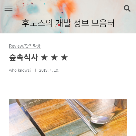
본문 바로가기
후노스의 개발 정보 모음터
Review/맛집탐방
숲속식사 ★ ★ ★
who knows?
2019. 4. 19.