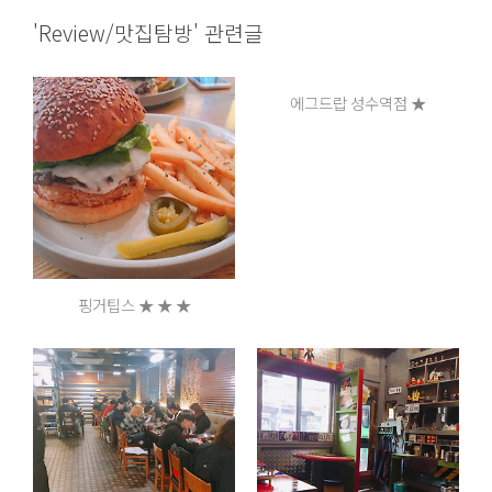
'Review/맛집탐방' 관련글
에그드랍 성수역점 ★
핑거팁스 ★ ★ ★