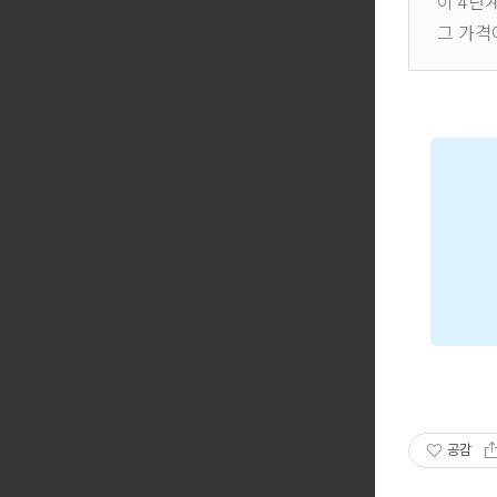
이 4단
그 가격
공감