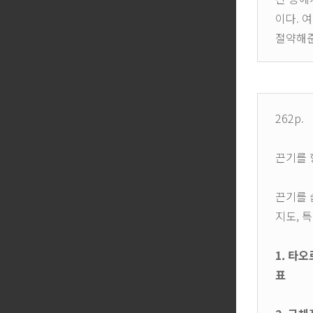
이다. 
절약해준
262p.
끈기를 
끈기를 
지도, 
1. 타
표