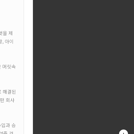
엇을 제
황, 아이
은 머릿속
로 해결된
어떤 회사
수입과 승
여줄 것