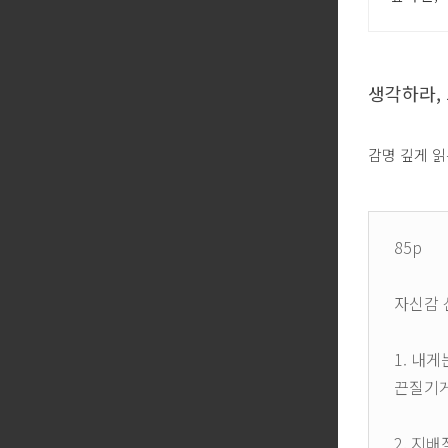
생각하라,
감명 깊게 읽
85p
자신감 
1. 내
끈질기게
2. 지