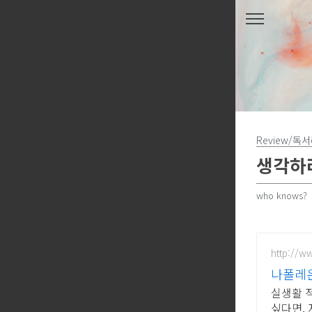
본문 바로가기
Review/독
생각하라
who knows?
http://
나폴레온
실생활 
싶다면,