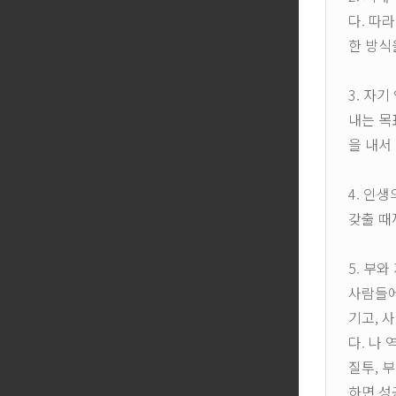
다. 따
한 방식
3. 자
내는 목
을 내서
4. 인
갖출 때
5. 부
사람들에
기고, 
다. 나
질투, 
하면 성