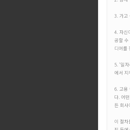
3. 가
4. 자
공할 수
디어를 
5. ‘
에서 지
6. 고
다. 어
든 회사
이 절차
진 등에