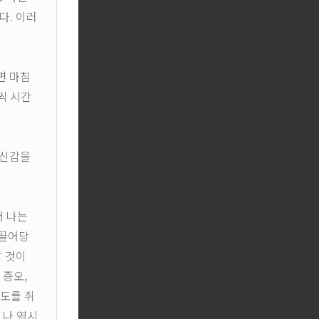
다. 이러
면 마침
씩 시간
자신감을
서 나는
 끌어당
할 것이
 증오,
태도를 취
 나 역시