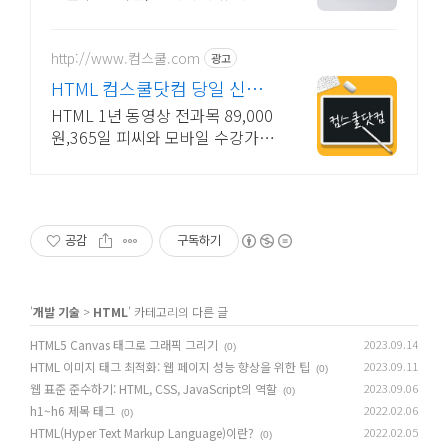
수, LMS 프로그램 제작관련 무료
상담 및 컨설팅 가능!!
http://www.컴스쿨.com
광고
HTML 컴스쿨닷컴 당일 신청&
결제시 기프티콘!
HTML 1년 동영상 전과목 89,000
원,365일 피씨와 모바일 수강가
능.
공감
구독하기
'
개발 기술
>
HTML
' 카테고리의 다른 글
HTML5 Canvas 태그로 그래픽 그리기
2023.09.14
(0)
HTML 이미지 태그 최적화: 웹 페이지 성능 향상을 위한 팁
2023.09.11
(0)
웹 표준 준수하기: HTML, CSS, JavaScript의 역할
2023.09.06
(0)
h1~h6 제목 태그
2022.02.06
(0)
HTML(Hyper Text Markup Language)이란?
2022.02.05
(0)