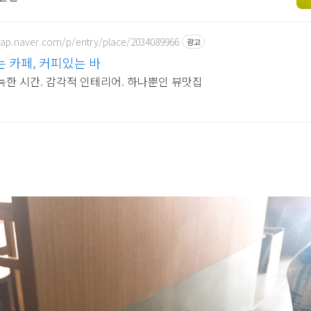
map.naver.com/p/entry/place/2034089966
광고
 카페, 커피있는 바
늑한 시간. 감각적 인테리어. 하나뿐인 뷰맛집