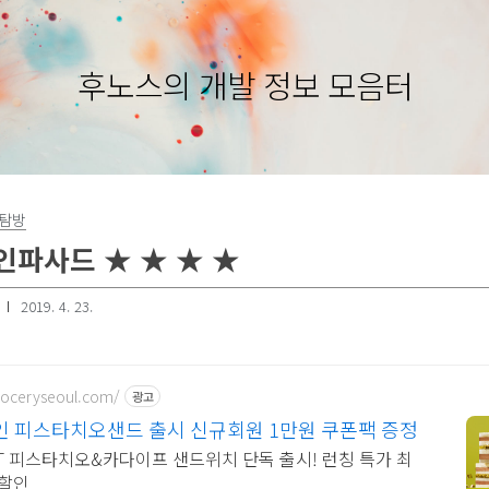
후노스의 개발 정보 모음터
집탐방
파사드 ★ ★ ★ ★
2019. 4. 23.
groceryseoul.com/
광고
 피스타치오샌드 출시 신규회원 1만원 쿠폰팩 증정
T 피스타치오&카다이프 샌드위치 단독 출시! 런칭 특가 최
 할인