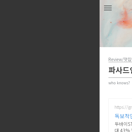
본문 바로가기
Review/맛
파사드인
who knows?
https://
독보적인
두바이S
대 43%