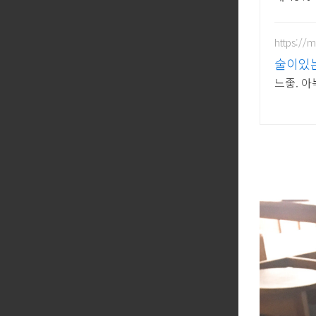
https://
술이있는
느좋. 아