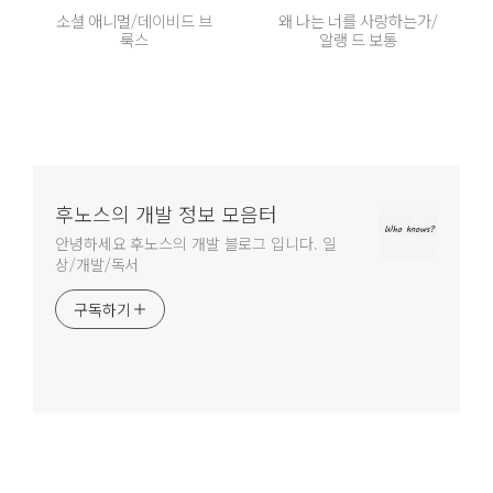
소셜 애니멀/데이비드 브
왜 나는 너를 사랑하는가/
룩스
알랭 드 보통
후노스의 개발 정보 모음터
안녕하세요 후노스의 개발 블로그 입니다. 일
상/개발/독서
구독하기