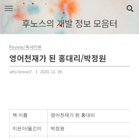
본문 바로가기
후노스의 개발 정보 모음터
Review/독서리뷰
영어천재가 된 홍대리/박정원
who knows?
2020. 12. 29.
책 이름
영어천재가 된 홍대리
지은이/옮긴이
박정원