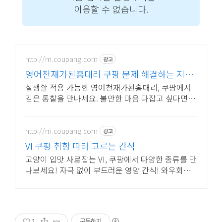
http://m.coupang.com
광고
영어천재가된홍대리 쿠팡 문제 해결하는 지혜
발견
실생활 적용 가능한 영어천재가된홍대리, 쿠팡에서
깊은 통찰을 만나세요. 불안한 마음 다잡고 싶다면,
자기계발 도서, 내면의 평온을 되찾으세요.
http://m.coupang.com
광고
VI 쿠팡 취향 따라 고르는 간식
고양이 입맛 사로잡는 VI, 쿠팡에서 다양한 종류를 만
나보세요! 자극 없이 부드러운 영양 간식! 와우회원
5% 캐시적립 혜택 놓치지 마세요.
1
구독하기