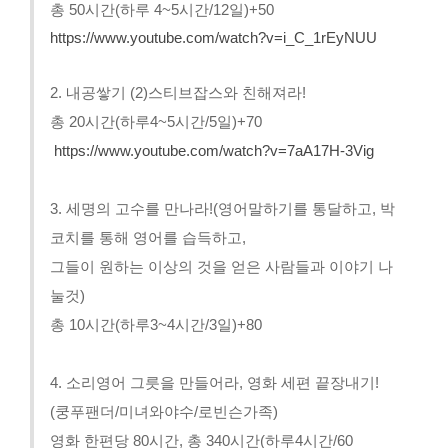
총 50시간(하루 4~5시간/12일)+50
https://www.youtube.com/watch?v=i_C_1rEyNUU
2. 내공쌓기 (2)스티브잡스와 친해져라!
총 20시간(하루4~5시간/5일)+70
https://www.youtube.com/watch?v=7aA17H-3Vig
3. 세명의 고수를 만나라!(영어말하기를 통달하고, 박
코치를 통해 영어를 습득하고,
그들이 원하는 이상의 것을 얻은 사람들과 이야기 나
눌것)
총 10시간(하루3~4시간/3일)+80
4. 소리영어
그릇을 만들어라, 영화 세편 끝장내기!
(쿵푸팬더/미녀와야수/로빈슨가족)
영화 한편당 80시간, 총 340시간(하루4시간/60