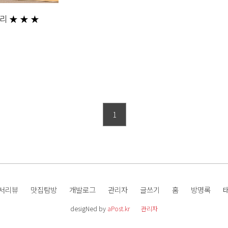
리 ★ ★ ★
1
서리뷰
맛집탐방
개발로그
관리자
글쓰기
홈
방명록
desigNed by
aPost.kr
관리자