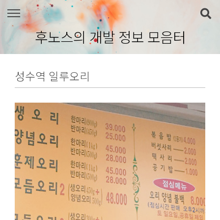
본문 바로가기
후노스의 개발 정보 모음터
성수역 일루오리