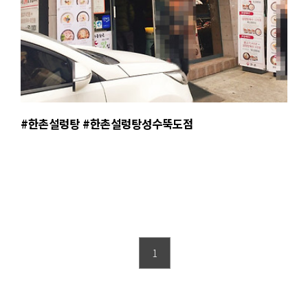
#한촌설렁탕 #한촌설렁탕성수뚝도점
1