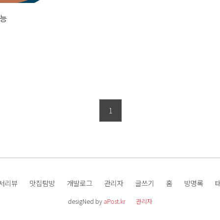
효능
1
서리뷰
맛집탐방
개발로그
관리자
글쓰기
홈
방명록
desigNed by
aPost.kr
관리자