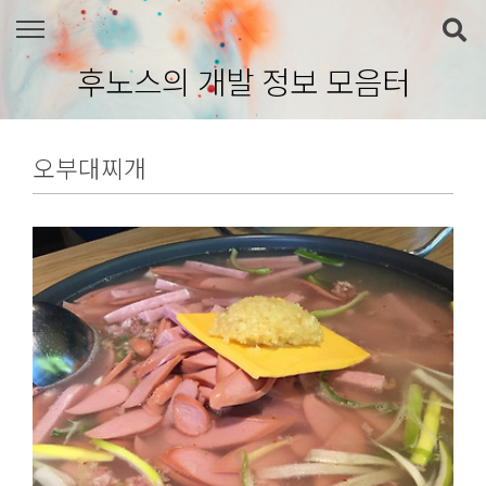
본문 바로가기
후노스의 개발 정보 모음터
오부대찌개