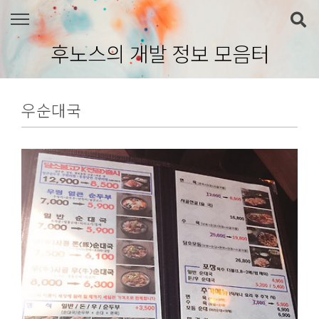
본문 바로가기
후노스의 개발 정보 모음터
우순대국