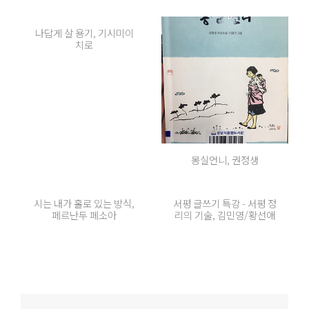
나답게 살 용기, 기시미이
치로
몽실언니, 권정생
시는 내가 홀로 있는 방식,
서평 글쓰기 특강 - 서평 정
페르난두 페소아
리의 기술, 김민영/황선애