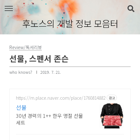
본문 바로가기
후노스의 개발 정보 모음터
Review/독서리뷰
선물, 스펜서 존슨
who knows?
2019. 7. 21.
https://m.place.naver.com/place/1760814882
광고
선물
30년 경력의 1++ 한우 명절 선물
세트