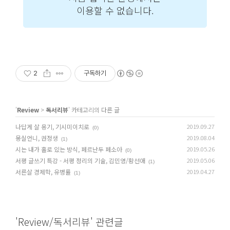
2
구독하기
'
Review
>
독서리뷰
' 카테고리의 다른 글
나답게 살 용기, 기시미이치로
2019.09.27
(0)
몽실언니, 권정생
2019.08.04
(1)
시는 내가 홀로 있는 방식, 페르난두 페소아
2019.05.26
(0)
서평 글쓰기 특강 - 서평 정리의 기술, 김민영/황선애
2019.05.06
(1)
서른살 경제학, 유병률
2019.04.27
(1)
'Review/독서리뷰' 관련글