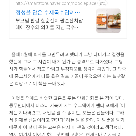
http://smartstore.naver.com/noodleplace
광고
정성을 담은 수제국수답례선
물 특별한날 특별한선물 국수
부모님 환갑 칠순잔치 팔순잔치답
공간
례에 장수의 의미를 지닌 국수선물
선물선물
올해 5월에 회사를 그만두려고 했다가 그냥 다니기로 결정을
했는데 그때 그 사건이 내게 뭔가 큰 충격으로 다가왔다. 그당
시가 힘들어서 책도 안읽고 부정적으로 생각이 튀었다. 그 와중
에 중고서점에서 나를 옳은 길로 이끌어 주었으면 하는 실낫같
은 희망으로 이 책을 구매했다.
어렸을 적에도 비슷한 교훈을 주는 만화영화를 본 적이 있다.
쿵푸팬더에서 마스터 거북이 사부 우그웨이가 팬더 포에게 '어
제는 지나버렷고, 내일을 알 수 없지만, 오늘은 선물이다. 그래
서 현재를 선물이라고 한단다' 라는 말을 한다. 이 말뜻을 알기
때문에 이 책이 주는 교훈은 단지 이 뿐일 것이라고 생각했다.
역시 여기서 이야기 하는 첫번째 교훈은 '현재 - 바로 지금 이