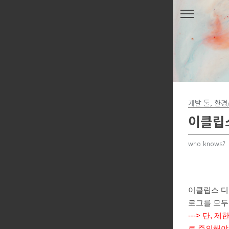
본문 바로가기
개발 툴, 환경
이클립스
who knows?
이클립스 디
로그를 모두
---> 단, 
로 주의해야