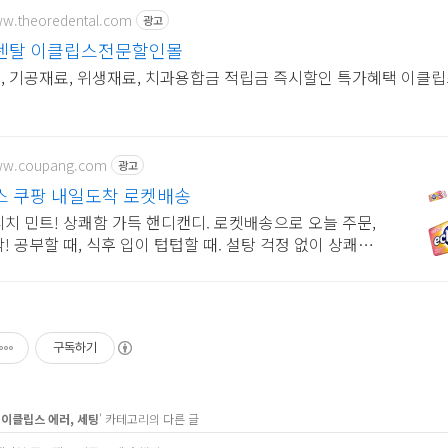
ww.theoredental.com
광고
덴탈 이클립스전문할인몰
, 기공재료, 위생재료, 치과용합금 적립금 즉시할인 특가혜택 이클
www.coupang.com
광고
 쿠팡 내일도착 로켓배송
치 민트! 상쾌함 가득 핸디캔디. 로켓배송으로 오늘 주문,
! 공부할 때, 식후 입이 텁텁할 때. 설탕 걱정 없이 상쾌함
세요!
구독하기
>
이클립스 에러, 세팅
' 카테고리의 다른 글