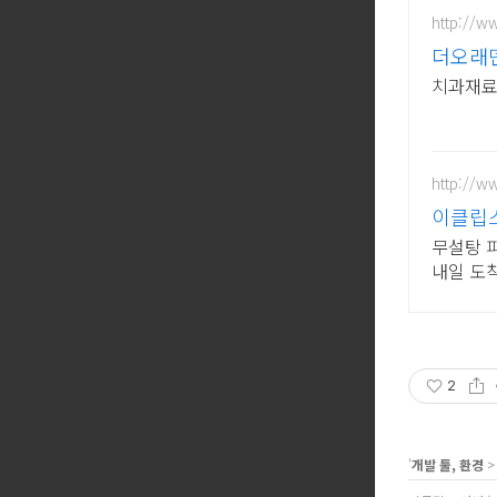
http://w
더오래
치과재료
http://
이클립스
무설탕 피
내일 도착
을 즐기
2
'
개발 툴, 환경