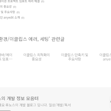
메이븐 프로젝트 임포트 에러 해결
(0)
의 중요성
(0)
 및 주요사항
(0)
anyedit 소개
(0)
 환경/이클립스 에러, 세팅' 관련글
자바/메이
이클립스 최적화의
이클립스 단축키 및
이클립
트 임포트
중요성
주요사항
anye
해결
의 개발 정보 모음터
요 후노스의 개발 블로그 입니다. 일상/개발/독서