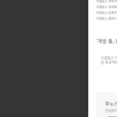
이클립스 자바/
이클립스 최적화
이클립스 단축키
이클립스 플러그인 
'개발 툴,
이클립스 
븐 프로젝
에러 
후노스
안녕하세