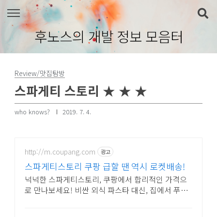
본문 바로가기
후노스의 개발 정보 모음터
Review/맛집탐방
스파게티 스토리 ★ ★ ★
who knows?
2019. 7. 4.
http://m.coupang.com
광고
스파게티스토리 쿠팡 급할 땐 역시 로켓배송!
넉넉한 스파게티스토리, 쿠팡에서 합리적인 가격으
로 만나보세요! 비싼 외식 파스타 대신, 집에서 푸짐
하게 즐기고 캐시적립도 받으세요.