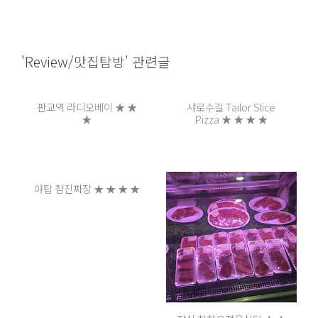
'Review/맛집탐방' 관련글
판교역 라디오베이 ★ ★
샤로수길 Tailor Slice
★
Pizza ★ ★ ★ ★
야탑 참진짜장 ★ ★ ★ ★