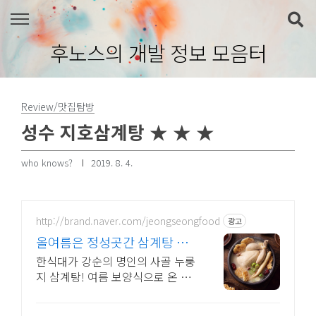
본문 바로가기
후노스의 개발 정보 모음터
Review/맛집탐방
성수 지호삼계탕 ★ ★ ★
who knows?
2019. 8. 4.
http://brand.naver.com/jeongseongfood
광고
올여름은 정성곳간 삼계탕 강
순의 명인 레시피
한식대가 강순의 명인의 사골 누룽
지 삼계탕! 여름 보양식으로 온 가
족 몸보신해요