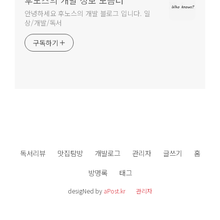
후노스의 개발 정보 모음터
안녕하세요 후노스의 개발 블로그 입니다. 일
상/개발/독서
구독하기
독서리뷰
맛집탐방
개발로그
관리자
글쓰기
홈
방명록
태그
desigNed by
aPost.kr
관리자