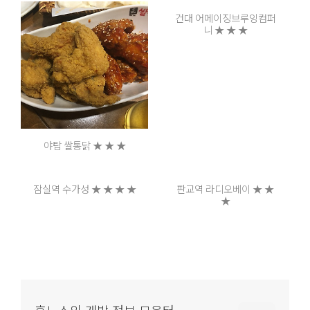
건대 어메이징브루잉컴퍼
니 ★ ★ ★
야탑 쌀통닭 ★ ★ ★
잠실역 수가성 ★ ★ ★ ★
판교역 라디오베이 ★ ★
★