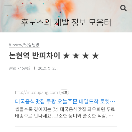
본문 바로가기
후노스의 개발 정보 모음터
Review/맛집탐방
논현역 반피차이 ★ ★ ★ ★
who knows?
2019. 9. 25.
http://m.coupang.com
광고
태국음식맛집 쿠팡 오늘주문 내일도착 로켓배
송
씹을수록 깊어지는 맛! 태국음식맛집 와우회원 무료
배송으로 만나세요. 고소한 풍미와 쫄깃한 식감, 오
늘주문 내일도착 로켓배송으로 즐기세요.