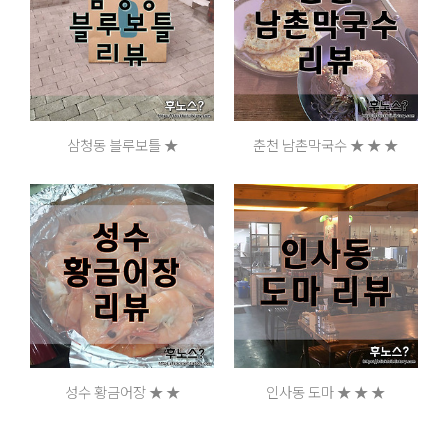
삼청동 블루보틀 ★
춘천 남촌막국수 ★ ★ ★
성수 황금어장 ★ ★
인사동 도마 ★ ★ ★