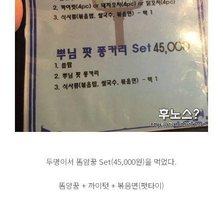
두명이서 똠얌꿍 Set(45,000원)을 먹었다.
똠양꿍 + 까이텃 + 볶음면(팻타이)