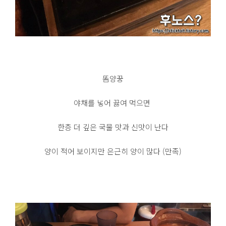
똠양꿍
야채를 넣어 끓여 먹으면
한층 더 깊은 국물 맛과 신맛이 난다
양이 적어 보이지만 은근히 양이 많다 (만족)