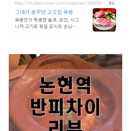
https://m.place.naver.com/restaurant/163951608
광고
3
그대가 꿈꾸던 고깃집 육몽
육몽만의 특별한 술과, 공간, 시그
니처 고기로 왕을 모시듯 손님을
대접합니다