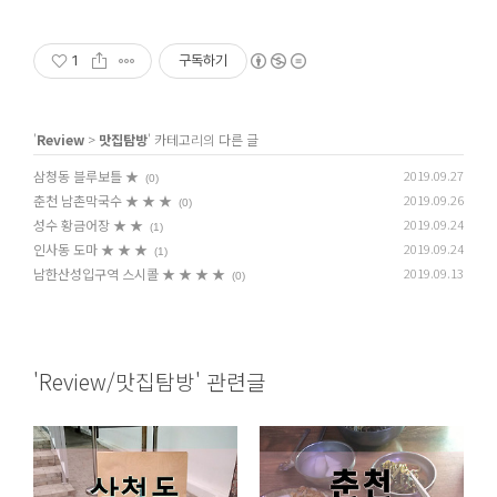
1
구독하기
'
Review
>
맛집탐방
' 카테고리의 다른 글
삼청동 블루보틀 ★
2019.09.27
(0)
춘천 남촌막국수 ★ ★ ★
2019.09.26
(0)
성수 황금어장 ★ ★
2019.09.24
(1)
인사동 도마 ★ ★ ★
2019.09.24
(1)
남한산성입구역 스시콜 ★ ★ ★ ★
2019.09.13
(0)
'Review/맛집탐방' 관련글