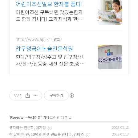
어린이조선일보 한자를 품다!
어린이조선 구독하면 맛있는한자
도 함께 갑니다! 교과지식과 한자
로 자녀 문해력 완성 16면 한자만
화로 주말까지 교육 걱정 뚝. 우리
아이 생각하는 힘을 키워 주세요!
http://www.apj.kr
광고
압구정국어논술전문학원
현대/압구정/성수고 및 압구정/신
사/신구/신동중 내신 전문 초,중,
고등 국어학원.
1
구독하기
'
Review
>
독서리뷰
' 카테고리의 다른 글
생각하는 인문학, 이지성
2018.05.13
(0)
한 달에 한 번, 12명의 인생 멘토를 만나다, 김미경
2018.05.13
(0)