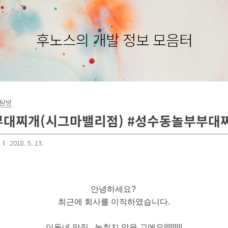
후노스의 개발 정보 모음터
집탐방
부대찌개(시그마밸리점) #성수동놀부부대
2018. 5. 13.
안녕하세요?
최근에 회사를 이직하였습니다.
이동네 맛집.. 놓취지 않을 고에요!!!!!!!!!