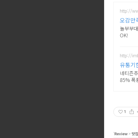
http://w
오감만
놀부부대찌
OK!
http://im
유통기
몰
네티즌추
85% 
1
'
Review
>
맛