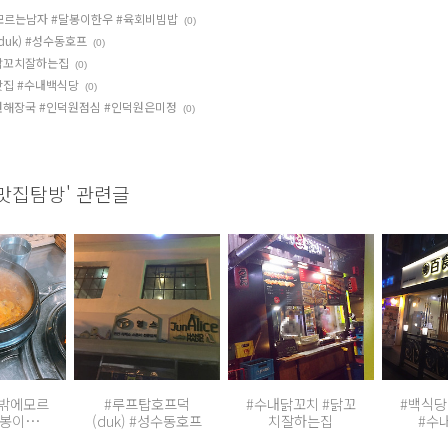
르는남자 #달봉이한우 #육회비빔밥
(0)
uk) #성수동호프
(0)
닭꼬치잘하는집
(0)
맛집 #수내백식당
(0)
원해장국 #인덕원점심 #인덕원은미정
(0)
w/맛집탐방' 관련글
밖에모르
#루프탑호프덕
#수내닭꼬치 #닭꼬
#백식당
달봉이한우
(duk) #성수동호프
치잘하는집
#수
비빔밥