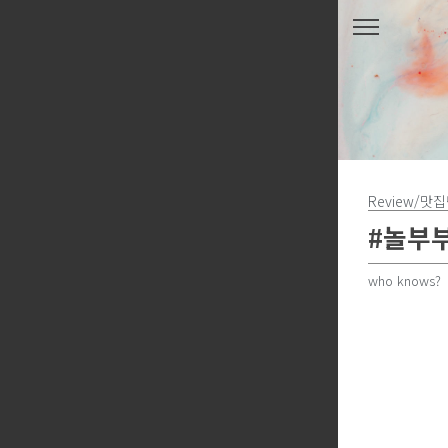
본문 바로가기
Review/맛
#놀부
who knows?