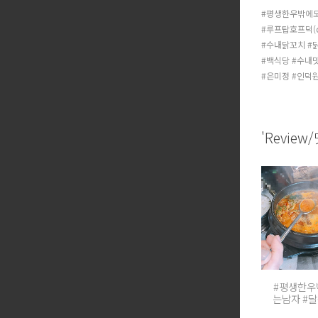
#평생한우밖에모
#루프탑호프덕(d
#수내닭꼬치 #
#백식당 #수내
#은미정 #인덕
'Revie
#평생한우
는남자 #
#육회