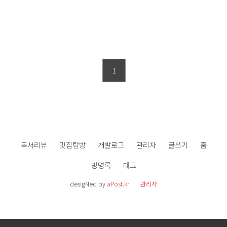
1
독서리뷰
맛집탐방
개발로그
관리자
글쓰기
홈
방명록
태그
desigNed by
aPost.kr
관리자