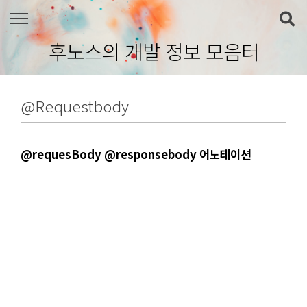
본문 바로가기
후노스의 개발 정보 모음터
@Requestbody
@requesBody @responsebody 어노테이션