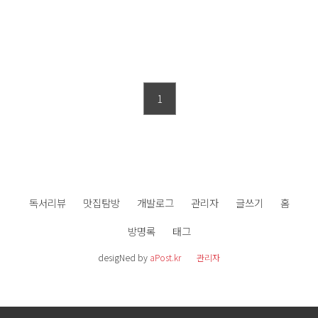
1
독서리뷰
맛집탐방
개발로그
관리자
글쓰기
홈
방명록
태그
desigNed by
aPost.kr
관리자