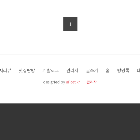
1
서리뷰
맛집탐방
개발로그
관리자
글쓰기
홈
방명록
desigNed by
aPost.kr
관리자