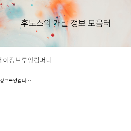
후노스의 개발 정보 모음터
메이징브루잉컴퍼니
이징브루잉컴퍼니