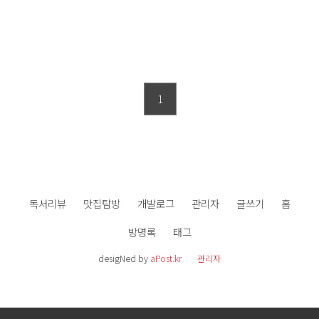
1
독서리뷰
맛집탐방
개발로그
관리자
글쓰기
홈
방명록
태그
desigNed by
aPost.kr
관리자