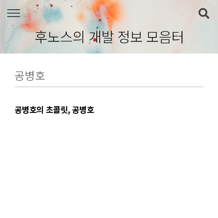
본문 바로가기
후노스의 개발 정보 모음터
공병호
공병호의 초콜릿, 공병호