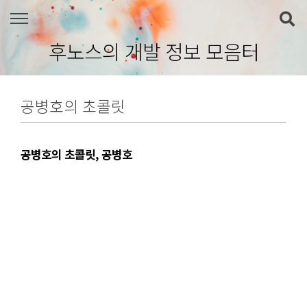
본문 바로가기
후노스의 개발 정보 모음터
공병호의 초콜릿
공병호의 초콜릿, 공병호