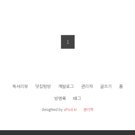
1
독서리뷰
맛집탐방
개발로그
관리자
글쓰기
홈
방명록
태그
desigNed by
aPost.kr
관리자