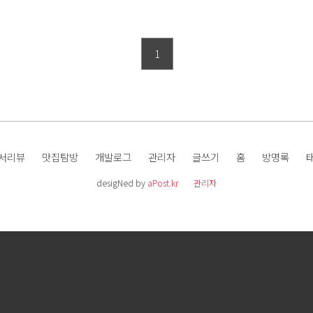
1
서리뷰
맛집탐방
개발로그
관리자
글쓰기
홈
방명록
desigNed by
aPost.kr
관리자