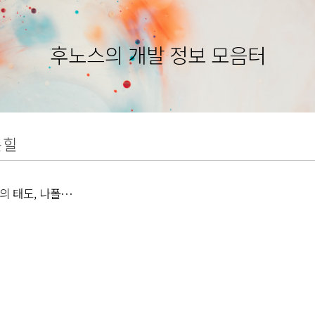
후노스의 개발 정보 모음터
온힐
의 태도, 나폴레