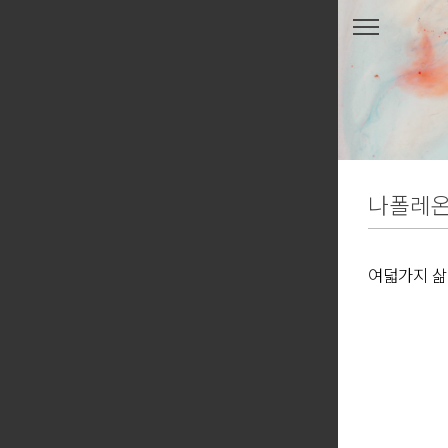
본문 바로가기
나폴레
여덟가지 삶
온 힐