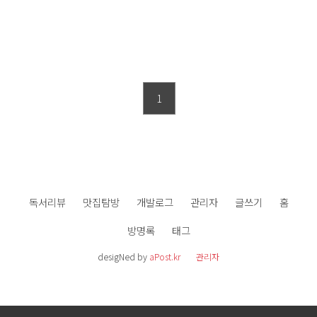
1
독서리뷰
맛집탐방
개발로그
관리자
글쓰기
홈
방명록
태그
desigNed by
aPost.kr
관리자