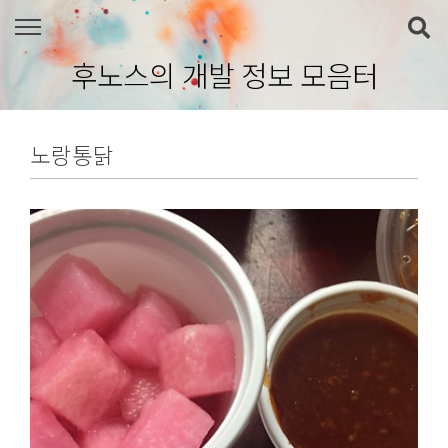
본문 바로가기
후노스의 개발 정보 모음터
노랑통닭