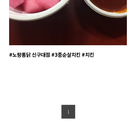
#노랑통닭 신구대점 #3종순살치킨 #치킨
1