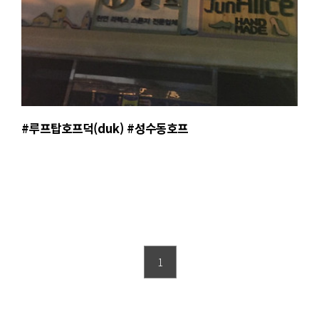
#루프탑호프덕(duk) #성수동호프
1