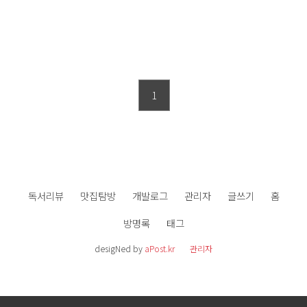
1
독서리뷰
맛집탐방
개발로그
관리자
글쓰기
홈
방명록
태그
desigNed by
aPost.kr
관리자