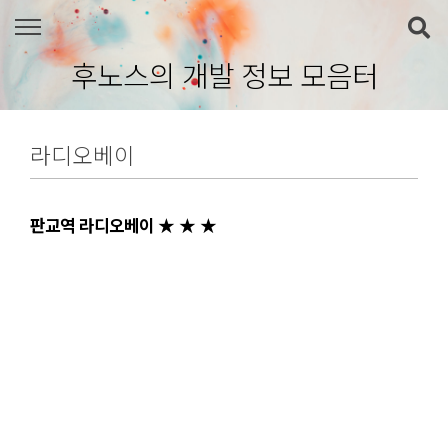
본문 바로가기
후노스의 개발 정보 모음터
라디오베이
판교역 라디오베이 ★ ★ ★