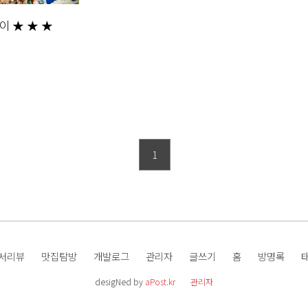
이 ★ ★ ★
1
서리뷰
맛집탐방
개발로그
관리자
글쓰기
홈
방명록
desigNed by
aPost.kr
관리자