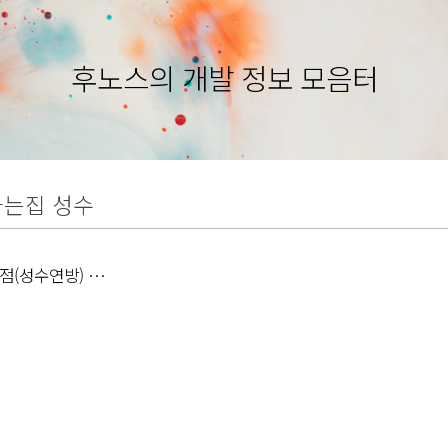
후노스의 개발 정보 모음터
는집 성수
점(성수연방) ★