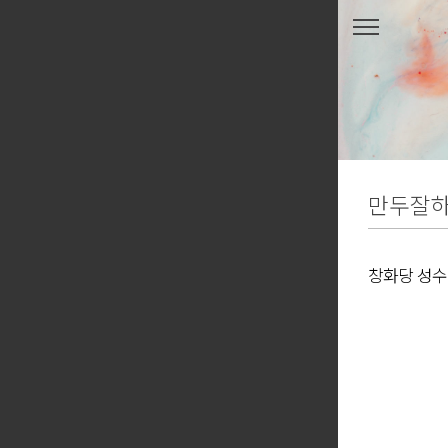
본문 바로가기
만두잘하
창화당 성수
★ ★