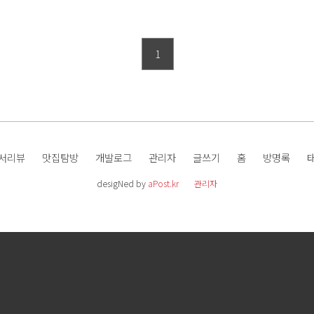
1
서리뷰
맛집탐방
개발로그
관리자
글쓰기
홈
방명록
desigNed by
aPost.kr
관리자