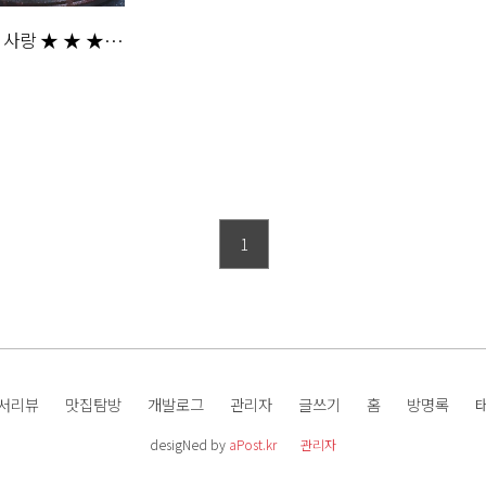
 사랑 ★ ★ ★
1
서리뷰
맛집탐방
개발로그
관리자
글쓰기
홈
방명록
desigNed by
aPost.kr
관리자