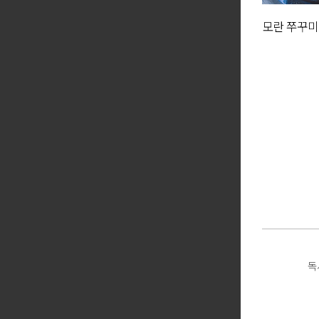
모란 쭈꾸미
★
독