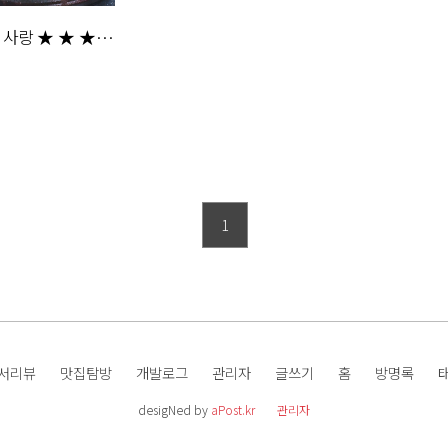
 사랑 ★ ★ ★
1
서리뷰
맛집탐방
개발로그
관리자
글쓰기
홈
방명록
desigNed by
aPost.kr
관리자