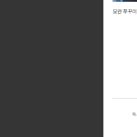
모란 쭈꾸미
★
독