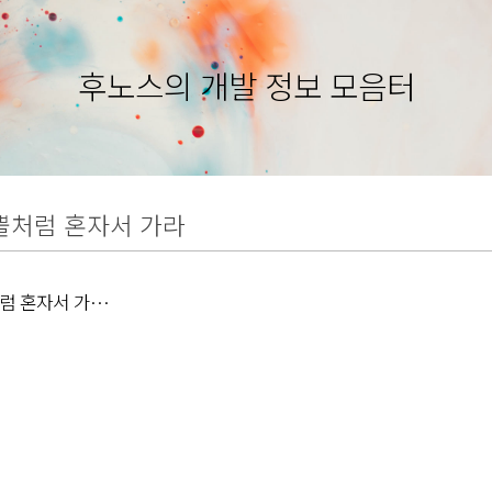
후노스의 개발 정보 모음터
뿔처럼 혼자서 가라
럼 혼자서 가라,