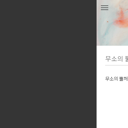
본문 바로가기
무소의 
무소의 뿔처
공지영