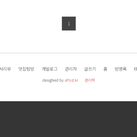
1
서리뷰
맛집탐방
개발로그
관리자
글쓰기
홈
방명록
desigNed by
aPost.kr
관리자