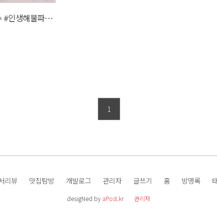
수 #인생해물파전
파전
1
서리뷰
맛집탐방
개발로그
관리자
글쓰기
홈
방명록
desigNed by
aPost.kr
관리자