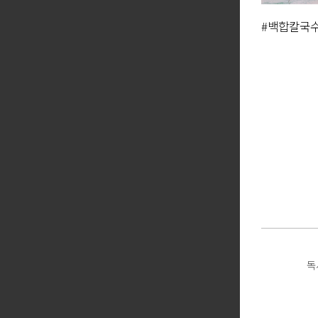
#백합칼국
#인천해물
독