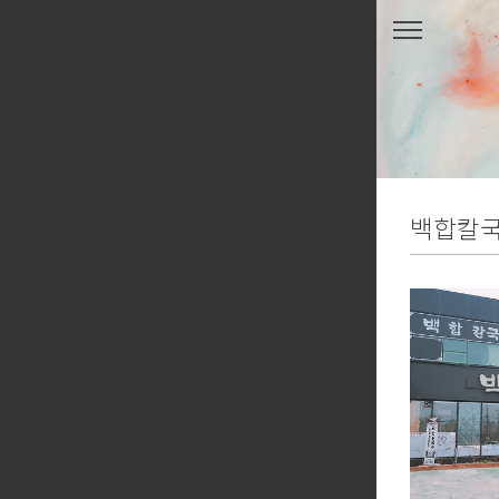
본문 바로가기
백합칼국