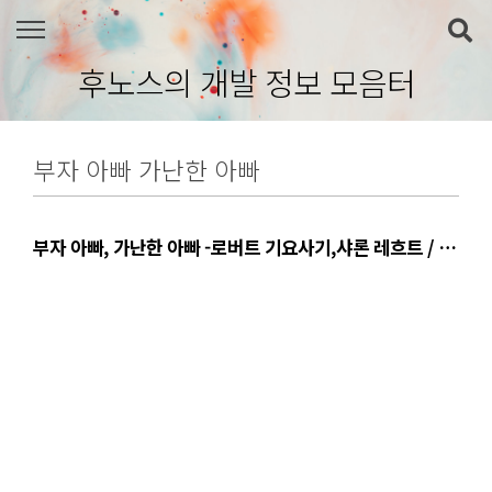
본문 바로가기
후노스의 개발 정보 모음터
부자 아빠 가난한 아빠
부자 아빠, 가난한 아빠 -로버트 기요사기,샤론 레흐트 / 형
선호 옮김