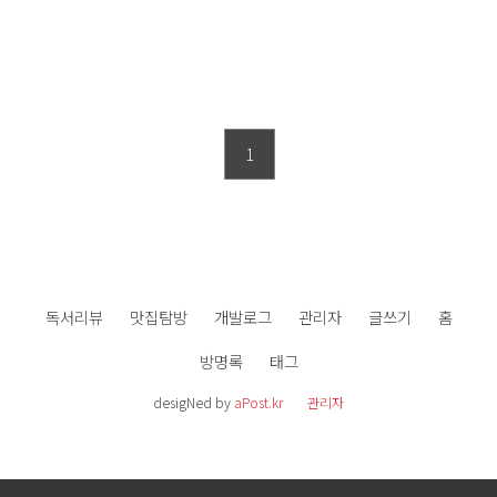
1
독서리뷰
맛집탐방
개발로그
관리자
글쓰기
홈
방명록
태그
desigNed by
aPost.kr
관리자