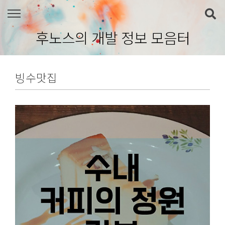
본문 바로가기
후노스의 개발 정보 모음터
빙수맛집