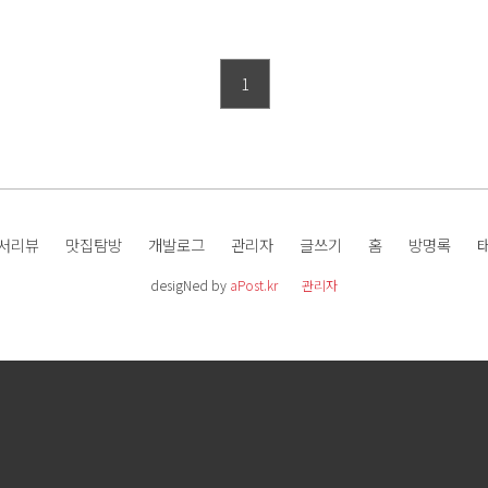
1
서리뷰
맛집탐방
개발로그
관리자
글쓰기
홈
방명록
desigNed by
aPost.kr
관리자