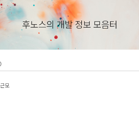
후노스의 개발 정보 모음터
O
류근모