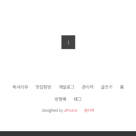
1
독서리뷰
맛집탐방
개발로그
관리자
글쓰기
홈
방명록
태그
desigNed by
aPost.kr
관리자