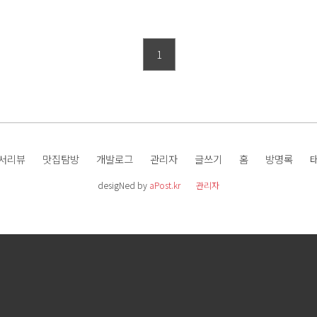
1
서리뷰
맛집탐방
개발로그
관리자
글쓰기
홈
방명록
desigNed by
aPost.kr
관리자