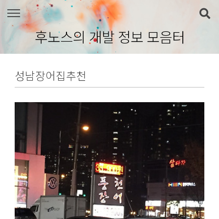
본문 바로가기
후노스의 개발 정보 모음터
성남장어집추천