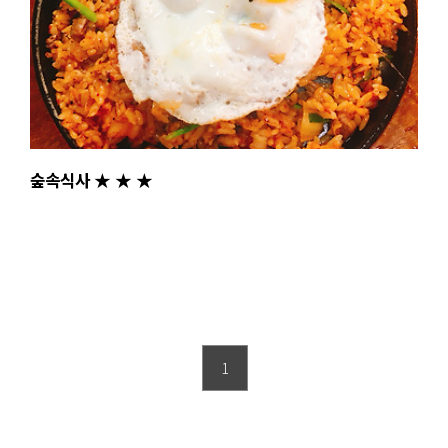
숲속식사 ★ ★ ★
1