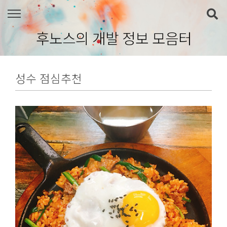
본문 바로가기
후노스의 개발 정보 모음터
성수 점심추천