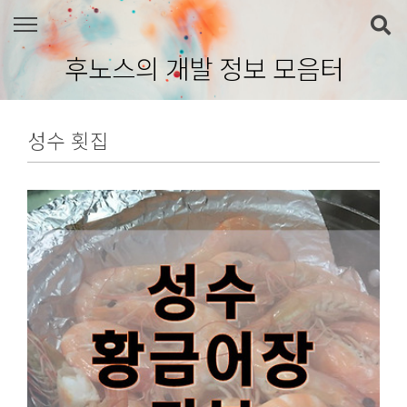
본문 바로가기
후노스의 개발 정보 모음터
성수 횟집