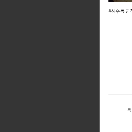
#성수동 광
독