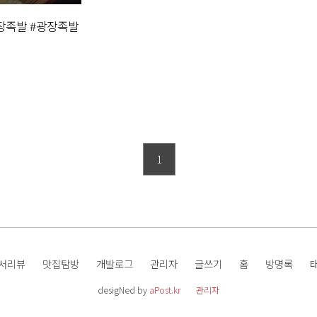
장족발 #광장족발
1
서리뷰
맛집탐방
개발로그
관리자
글쓰기
홈
방명록
desigNed by
aPost.kr
관리자