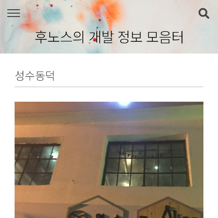
본문 바로가기
후노스의 개발 정보 모음터
성수동덕