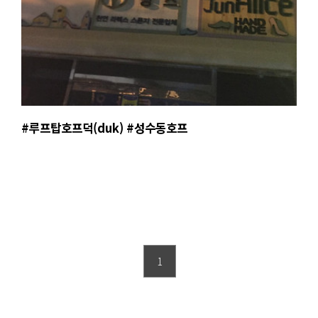
#루프탑호프덕(duk) #성수동호프
1