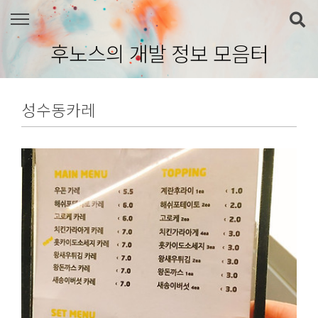
본문 바로가기
후노스의 개발 정보 모음터
성수동카레