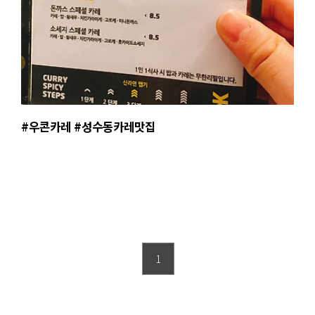
#우콘카레 #성수동카레맛집
1