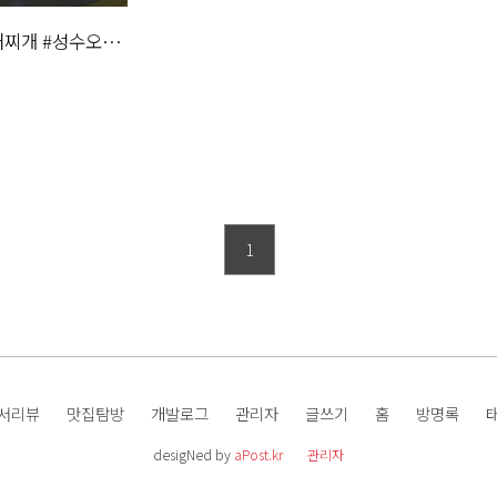
대찌개 #성수오부
1
서리뷰
맛집탐방
개발로그
관리자
글쓰기
홈
방명록
desigNed by
aPost.kr
관리자