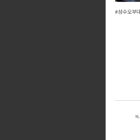
#성수오부
대
독