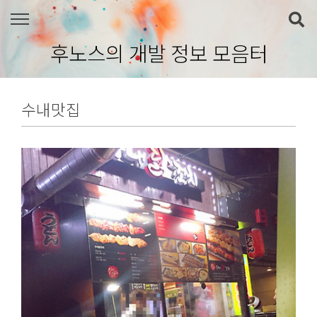
본문 바로가기
후노스의 개발 정보 모음터
수내맛집