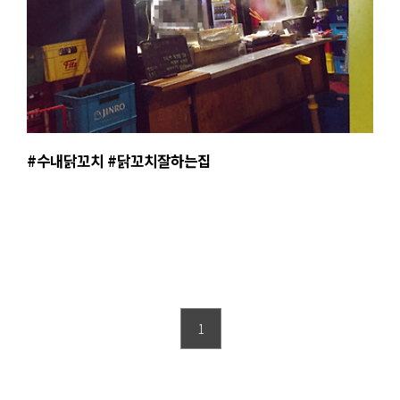
#수내닭꼬치 #닭꼬치잘하는집
1