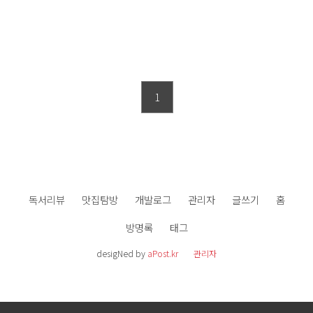
1
독서리뷰
맛집탐방
개발로그
관리자
글쓰기
홈
방명록
태그
desigNed by
aPost.kr
관리자