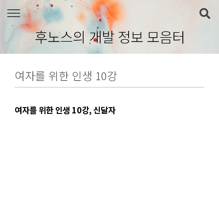
본문 바로가기
후노스의 개발 정보 모음터
여자를 위한 인생 10강
여자를 위한 인생 10강, 신달자