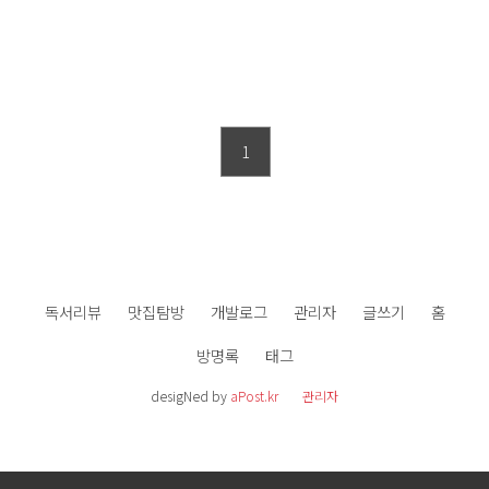
1
독서리뷰
맛집탐방
개발로그
관리자
글쓰기
홈
방명록
태그
desigNed by
aPost.kr
관리자