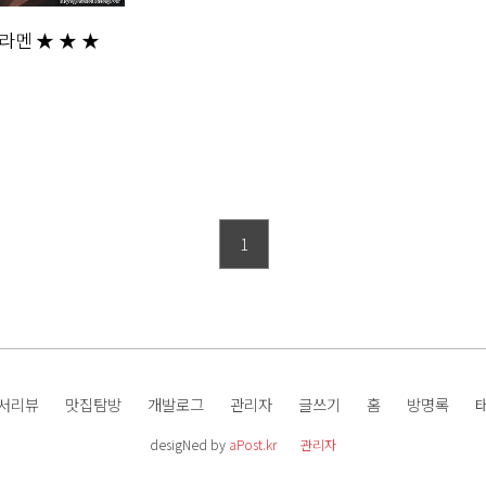
라멘 ★ ★ ★
1
서리뷰
맛집탐방
개발로그
관리자
글쓰기
홈
방명록
desigNed by
aPost.kr
관리자